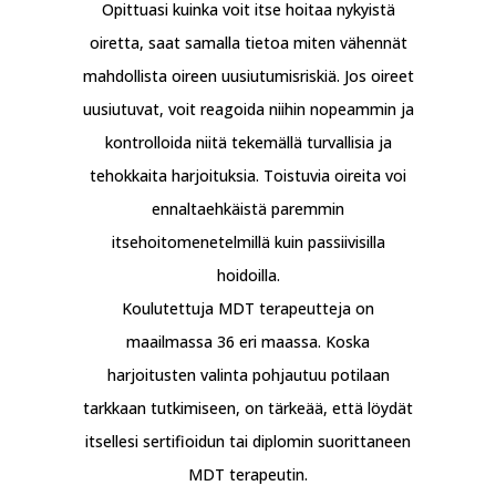
Opittuasi kuinka voit itse hoitaa nykyistä
oiretta, saat samalla tietoa miten vähennät
mahdollista oireen uusiutumisriskiä. Jos oireet
uusiutuvat, voit reagoida niihin nopeammin ja
kontrolloida niitä tekemällä turvallisia ja
tehokkaita harjoituksia. Toistuvia oireita voi
ennaltaehkäistä paremmin
itsehoitomenetelmillä kuin passiivisilla
hoidoilla.
Koulutettuja MDT terapeutteja on
maailmassa 36 eri maassa. Koska
harjoitusten valinta pohjautuu potilaan
tarkkaan tutkimiseen, on tärkeää, että löydät
itsellesi sertifioidun tai diplomin suorittaneen
MDT terapeutin.