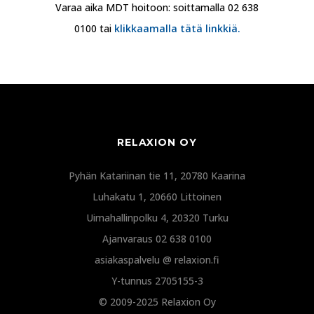
Varaa aika MDT hoitoon: soittamalla 02 638
0100 tai
klikkaamalla tätä linkkiä.
RELAXION OY
Pyhän Katariinan tie 11, 20780 Kaarina
Luhakatu 1, 20660 Littoinen
Uimahallinpolku 4, 20320 Turku
Ajanvaraus 02 638 0100
asiakaspalvelu @ relaxion.fi
Y-tunnus 2705155-3
© 2009-2025 Relaxion Oy