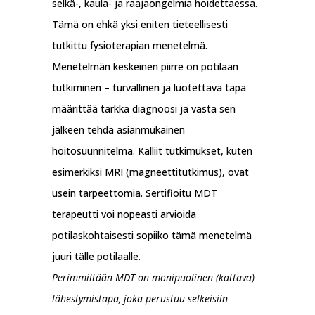
selkä-, kaula- ja raajaongelmia hoidettaessa.
Tämä on ehkä yksi eniten tieteellisesti
tutkittu fysioterapian menetelmä.
Menetelmän keskeinen piirre on potilaan
tutkiminen – turvallinen ja luotettava tapa
määrittää tarkka diagnoosi ja vasta sen
jälkeen tehdä asianmukainen
hoitosuunnitelma. Kalliit tutkimukset, kuten
esimerkiksi MRI (magneettitutkimus), ovat
usein tarpeettomia. Sertifioitu MDT
terapeutti voi nopeasti arvioida
potilaskohtaisesti sopiiko tämä menetelmä
juuri tälle potilaalle.
Perimmiltään MDT on monipuolinen (kattava)
lähestymistapa, joka perustuu selkeisiin