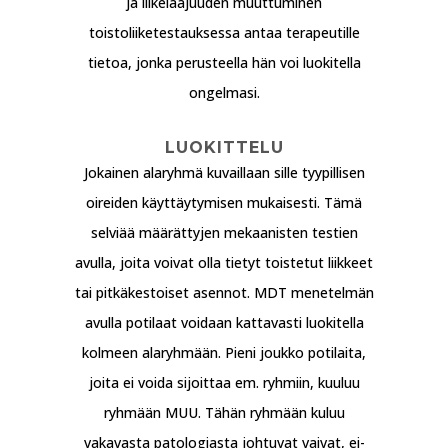
ja liikelaajuuden muuttuminen
toistoliiketestauksessa antaa terapeutille
tietoa, jonka perusteella hän voi luokitella
ongelmasi.
LUOKITTELU
Jokainen alaryhmä kuvaillaan sille tyypillisen
oireiden käyttäytymisen mukaisesti. Tämä
selviää määrättyjen mekaanisten testien
avulla, joita voivat olla tietyt toistetut liikkeet
tai pitkäkestoiset asennot. MDT menetelmän
avulla potilaat voidaan kattavasti luokitella
kolmeen alaryhmään. Pieni joukko potilaita,
joita ei voida sijoittaa em. ryhmiin, kuuluu
ryhmään MUU. Tähän ryhmään kuluu
vakavasta patologiasta johtuvat vaivat, ei-