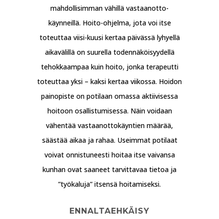
mahdollisimman vähillä vastaanotto-
käynneillä. Hoito-ohjelma, jota voi itse
toteuttaa viisi-kuusi kertaa päivässä lyhyellä
aikavälillä on suurella todennäköisyydellä
tehokkaampaa kuin hoito, jonka terapeutti
toteuttaa yksi – kaksi kertaa viikossa. Hoidon
painopiste on potilaan omassa aktiivisessa
hoitoon osallistumisessa. Näin voidaan
vähentää vastaanottokäyntien määrää,
säästää aikaa ja rahaa. Useimmat potilaat
voivat onnistuneesti hoitaa itse vaivansa
kunhan ovat saaneet tarvittavaa tietoa ja
”työkaluja” itsensä hoitamiseksi.
ENNALTAEHKÄISY