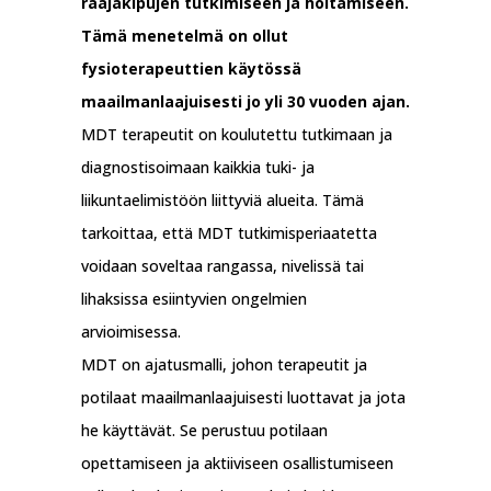
raajakipujen tutkimiseen ja hoitamiseen.
Tämä menetelmä on ollut
fysioterapeuttien käytössä
maailmanlaajuisesti jo yli 30 vuoden ajan.
MDT terapeutit on koulutettu tutkimaan ja
diagnostisoimaan kaikkia tuki- ja
liikuntaelimistöön liittyviä alueita. Tämä
tarkoittaa, että MDT tutkimisperiaatetta
voidaan soveltaa rangassa, nivelissä tai
lihaksissa esiintyvien ongelmien
arvioimisessa.
MDT on ajatusmalli, johon terapeutit ja
potilaat maailmanlaajuisesti luottavat ja jota
he käyttävät. Se perustuu potilaan
opettamiseen ja aktiiviseen osallistumiseen