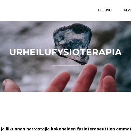
ETUSIVU
PALV
URHEILUFYSIOTERAPIA
a ja liikunnan harrastajia kokeneiden fysioterapeuttien ammat