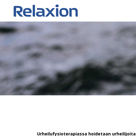
Urheilufysioterapiassa hoidetaan urheilijoit