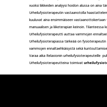
vuoksi liikkeiden analyysi hoidon alussa on aina tärk
Urheilufysioterapeutin vastaanotolla haastattelemm
kuuluvat aina ensimmäiseen vastaanottokertaan ti
manuaalisen ja liiketerapian keinoin. Tilanteessa k
Urheilufysioterapeutti auttaa vammojen ennaltaeh
Urheilufysioterapiassa tärkeää on fysioterapeutin 
vammojen ennaltaehkäisystä sekä kuntouttamise
Varaa aika Relaxionin urheilufysioterapeuteille p
Urheilufysioterapeutteina toimivat
urheilufysiot