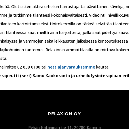
eää. Olet sitten aktiivi urheilun harrastaja tai päivittäinen kävelijä, 
e ja tutkimme tilanteesi kokonaisvaltaisesti. Videointi, nivelliikkuv
lanteen kartoittamiseksi. Hoitokerroilla on tärkeä selvittää tilant
uin tilanteessa saat meiltä aina harjoitteita, joilla saat pidettyä saav
käisyssä ja vammojen sekä leikkausten jälkeisessä kuntoutuksessa y
lajikohtainen tuntemus. Relaxionin ammattilaisilla on mittava kokemus
sta.
uhelimitse 02 638 0100 tai
nettiajanvarauksemme
kautta.
erapeutti (sert) Samu Kaukoranta ja urheilufysioterapiaan erik
RELAXION OY
Pyhän Katariinan tie 11, 20780 Kaarina