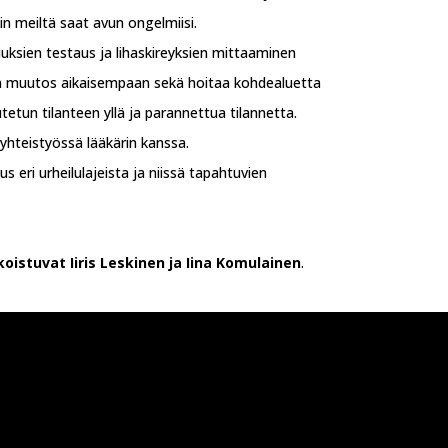
niin meiltä saat avun ongelmiisi.
uuksien testaus ja lihaskireyksien mittaaminen
een muutos aikaisempaan sekä hoitaa kohdealuetta
utetun tilanteen yllä ja parannettua tilannetta.
hteistyössä lääkärin kanssa.
 eri urheilulajeista ja niissä tapahtuvien
oistuvat Iiris Leskinen ja Iina Komulainen
.