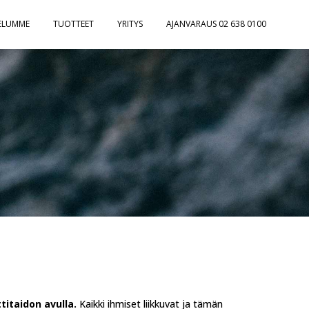
ELUMME
TUOTTEET
YRITYS
AJANVARAUS 02 638 0100
titaidon avulla.
Kaikki ihmiset liikkuvat ja tämän