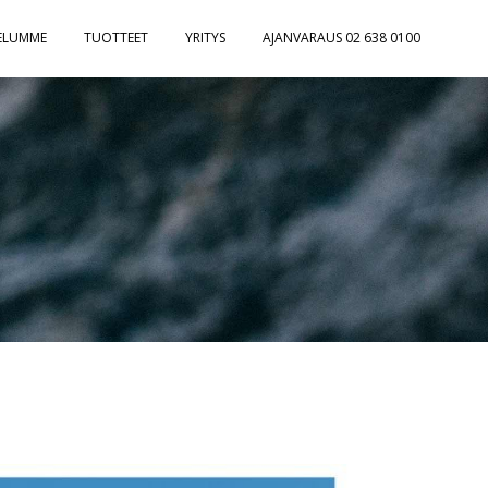
ELUMME
TUOTTEET
YRITYS
AJANVARAUS 02 638 0100