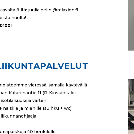
valta ft:ltä: juulia.helin @relaxion.fi
istä huolta!
0100!
LIIKUNTAPALVELUT
mipisteemme vieressä, samalla käytävällä
n Katariinantie 11 (R-Kioskin talo)
eisötilaisuuksia varten
aisille ja miehille (suihku + wc)
a liikunnanohjaaja
stumapaikkoja 40 henkilölle