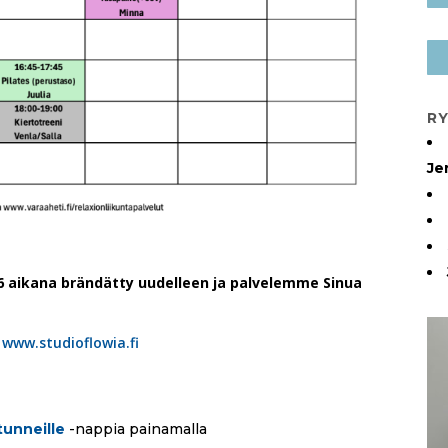
RY
Je
6 aikana brändätty uudelleen ja palvelemme Sinua
:
www.studioflowia.fi
tunneille
-nappia painamalla