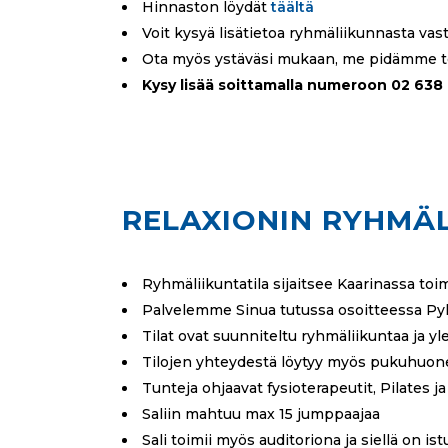
Hinnaston löydät
täältä
Voit kysyä lisätietoa ryhmäliikunnasta vastaa
Ota myös ystäväsi mukaan, me pidämme te
Kysy lisää soittamalla numeroon 02 638 
RELAXIONIN RYHMÄ
Ryhmäliikuntatila sijaitsee Kaarinassa toi
Palvelemme Sinua tutussa osoitteessa Pyhä
Tilat ovat suunniteltu ryhmäliikuntaa ja yl
Tilojen yhteydestä löytyy myös pukuhuone n
Tunteja ohjaavat fysioterapeutit, Pilates j
Saliin mahtuu max 15 jumppaajaa
Sali toimii myös auditoriona ja siellä on i