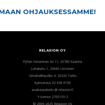
UMAAN OHJAUKSESSAMME!
RELAXION OY
Pyhän Katariinan tie 11, 20780 Kaarina
Luhakatu 1, 20660 Littoinen
Uimahallinpolku 4, 20320 Turku
Ajanvaraus 02 638 0100
asiakaspalvelu @ relaxion.fi
Y-tunnus 2705155-3
© 2009-2025 Relaxion Oy